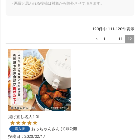
・悪質と思われる投稿は対象から除外させて頂きます。
120
件中
111
-
120
件表示
1
…
11
12
揚げ直し名人1.0L
おっちゃん
1
非公開
購入者
投稿日
2023/02/17