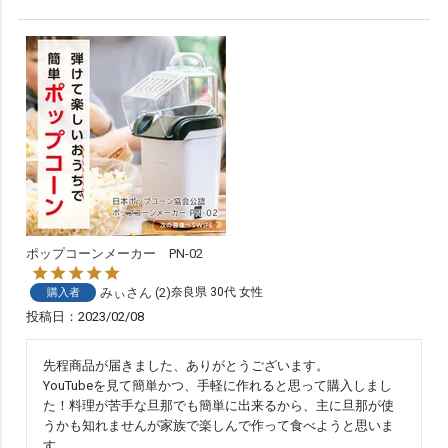
ポップコーンメーカー PN-02
みぃ
2
奈良県
30代
女性
購入者
投稿日
2023/02/08
先程商品が届きました、ありがとうございます。

YouTubeを見て簡単かつ、手軽に作れると思って購入しまし
た！料理が苦手な旦那でも簡単に出来るから、主に旦那が使
うかも知れませんが家族で楽しんで作って食べようと思いま
す。