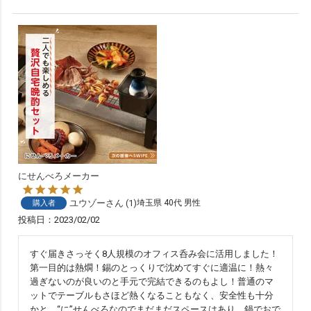
にせんべろメーカー
ユウゾー
1
埼玉県
40代
男性
購入者
投稿日
2023/02/02
すぐ届きさっそく8人規模のオフィス呑み会に活用しました！
第一目的は熱燗！錫のとっくりで沈めてすぐに適温に！熱々
過ぎないのが良いのと手元で完結できるのもよし！普通のマ
ットでテーブルもさほど熱くなることもなく、安全性も十分
かと。“に”せんべろなのでまだまだスペースはあり、鍋でおで