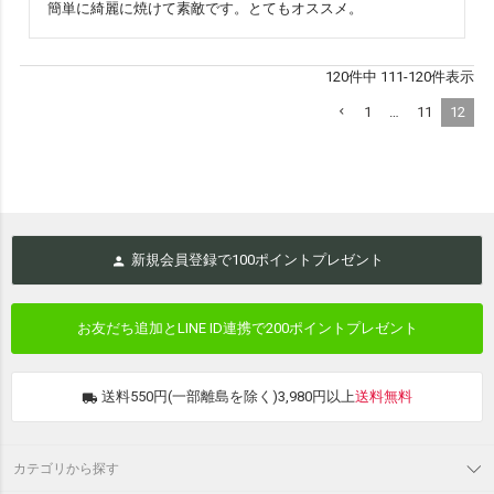
簡単に綺麗に焼けて素敵です。とてもオススメ。
120
件中
111
-
120
件表示
1
…
11
12
新規会員登録で
100
ポイントプレゼント
お友だち追加とLINE ID連携で
200ポイントプレゼント
送料550円(一部離島を除く)3,980円以上
送料無料
カテゴリから探す