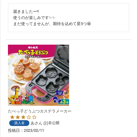
届きましたー‼️

使うのが楽しみです✨✨

まだ使ってませんが、期待を込めて星5つ🤩
たべっ子どうぶつカステラメーカー
あ
2
非公開
購入者
投稿日
2023/02/11