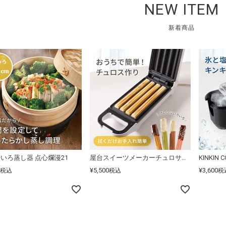
NEW ITEM
新着商品
いろ蒸し器 点心爛漫21
屋台スイーツメーカーチュロサンド
KINKIN 
¥
5,500
¥
3,600
税込
税込
税