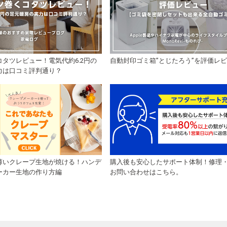
タツレビュー！電気代約6.2円の
自動封印ゴミ箱”とじたろう”を評価レ
力は口コミ評判通り？
薄いクレープ生地が焼ける！ハンデ
購入後も安心したサポート体制！修理
ーカー生地の作り方編
お問い合わせはこちら。