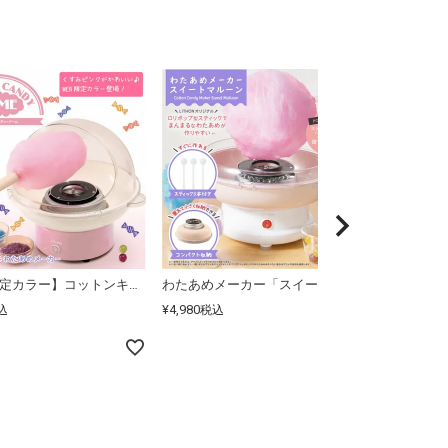
【WEB限定カラー】コットンキャンディードーム ピンク
わたあめメーカー「スイートマルーン」
¥
4,980
¥
2,200
込
税込
税込