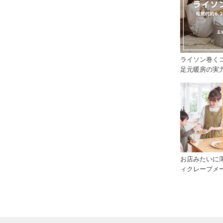
ライソン巻くコ
足元暖房の実
お店みたいに
ィクレープメ