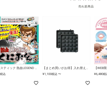
売れ筋商品
レトロスティック 熱血LEGEND くにおくん
【まとめ買いがお得】入れ替えプレート各種
¥
1,100
〜
¥
6,480
税込
税込
税