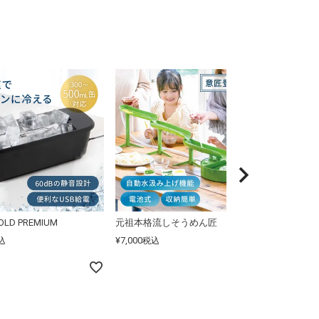
COLD PREMIUM
元祖本格流しそうめん匠
デジタルクロ
¥
7,000
¥
3,500
込
税込
税込