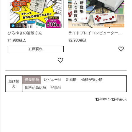
ひろゆきの論破くん
ライトプレイコンピューターレトロ
¥
1,980
¥
2,980
税込
税込
在庫切れ
優先度順
レビュー順
新着順
価格が安い順
並び替
え
価格が高い順
登録順
12
件中
1
-
12
件表示