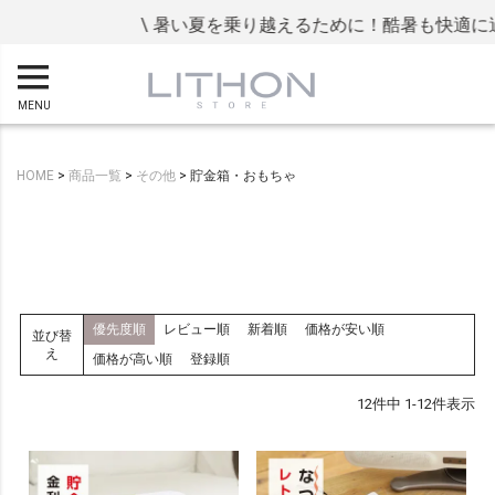
\ 暑い夏を乗り越えるために！酷暑も快適に過ご
MENU
HOME
商品一覧
その他
貯金箱・おもちゃ
優先度順
レビュー順
新着順
価格が安い順
並び替
え
価格が高い順
登録順
12
件中
1
-
12
件表示