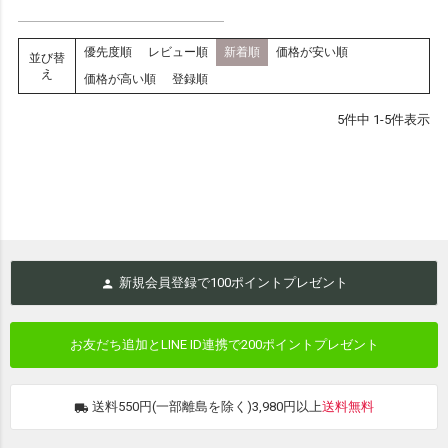
優先度順
レビュー順
新着順
価格が安い順
並び替
え
価格が高い順
登録順
5
件中
1
-
5
件表示
新規会員登録で
100
ポイントプレゼント
お友だち追加とLINE ID連携で
200ポイントプレゼント
送料550円(一部離島を除く)3,980円以上
送料無料