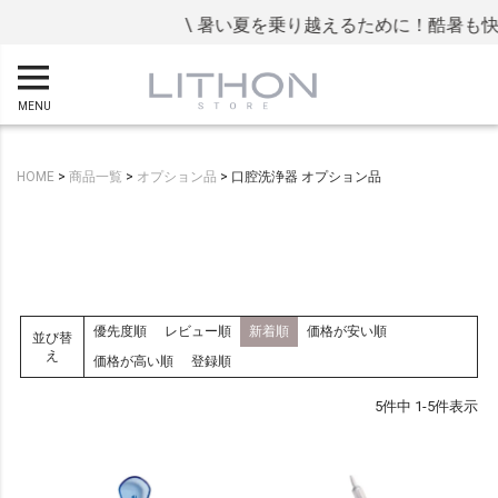
\ 暑い夏を乗り越えるために！酷暑も快
MENU
HOME
商品一覧
オプション品
口腔洗浄器 オプション品
優先度順
レビュー順
新着順
価格が安い順
並び替
え
価格が高い順
登録順
5
件中
1
-
5
件表示