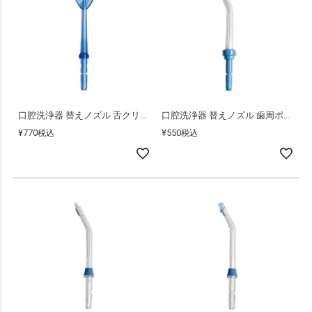
口腔洗浄器 替えノズル 舌クリーナー
口腔洗浄器 替えノズル 歯周ポケット用
¥
770
¥
550
税込
税込