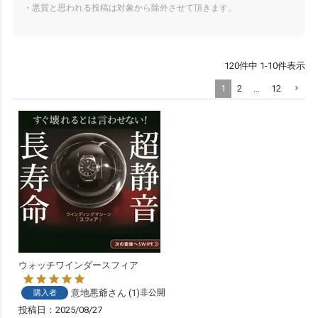
・悪質と思われる投稿は対象から除外させて頂きます。
120
件中
1
-
10
件表示
1
2
…
12
ウォッチワインダースフィア
意地悪爺
1
非公開
購入者
投稿日
2025/08/27