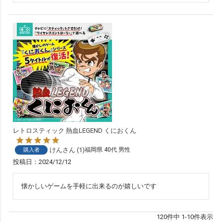
レトロスティック 熱血LEGEND くにおくん
けん
1
福岡県
40代
男性
購入者
投稿日
2024/12/12
懐かしいゲームを手軽に出来るのが嬉しいです
120
件中
1
-
10
件表示