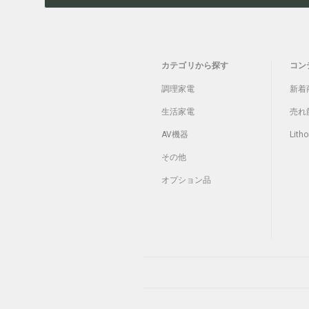
カテゴリから探す
コン
調理家電
新着
生活家電
売れ
AV機器
Litho
その他
オプション品