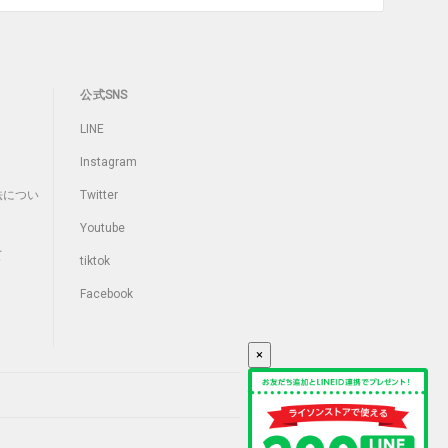
公式SNS
LINE
Instagram
法につい
Twitter
Youtube
て
tiktok
Facebook
×