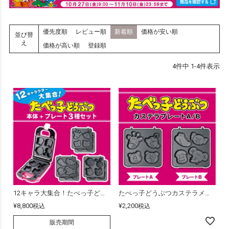
優先度順
レビュー順
新着順
価格が安い順
並び替
え
価格が高い順
登録順
4
件中
1
-
4
件表示
12キャラ大集合！たべっ子どうぶつカステラメーカー(3種プレートセット)
たべっ子どうぶつカステラメーカー 入れ替えプレート
¥
8,800
¥
2,200
税込
税込
販売期間