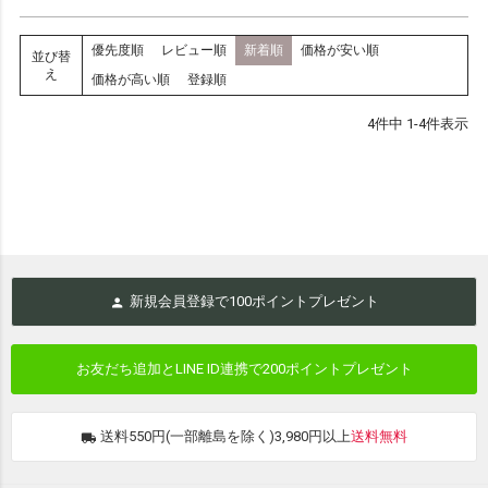
優先度順
レビュー順
新着順
価格が安い順
並び替
え
価格が高い順
登録順
4
件中
1
-
4
件表示
新規会員登録で
100
ポイントプレゼント
お友だち追加とLINE ID連携で
200ポイントプレゼント
送料550円(一部離島を除く)3,980円以上
送料無料