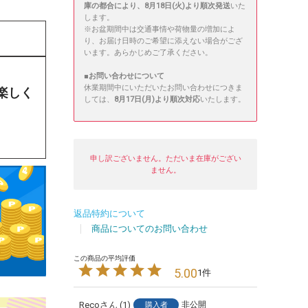
庫の都合により、8月18日(火)より順次発送
いた
します。
※お盆期間中は交通事情や荷物量の増加によ
り、お届け日時のご希望に添えない場合がござ
います。あらかじめご了承ください。
■
お問い合わせについて
休業期間中にいただいたお問い合わせにつきま
楽しく
しては、
8月17日(月)より順次対応
いたします。
申し訳ございません。ただいま在庫がござい
ません。
返品特約について
商品についてのお問い合わせ
5.00
1
Reco
1
非公開
購入者