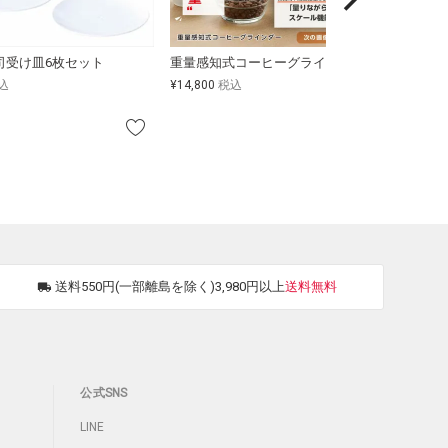
司受け皿6枚セット
重量感知式コーヒーグラインダー HAKARU
冷凍食品用
込
¥
14,800
税込
¥
6,980
税
送料550円(一部離島を除く)3,980円以上
送料無料
公式SNS
LINE