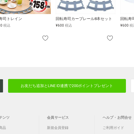
寿司トレイン
回転寿司カーブレール8本セット
回転寿
80
税込
¥
600
税込
¥
600
税
お友だち追加とLINE ID連携で
200ポイントプレゼント
テンツ
会員サービス
ヘルプ・お問合せ
商品
新規会員登録
ご利用ガイド