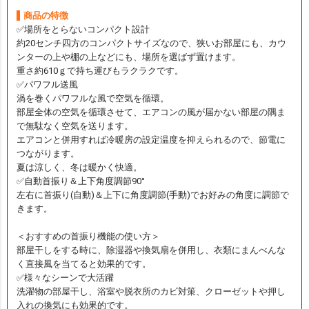
商品の特徴
✅場所をとらないコンパクト設計
約20センチ四方のコンパクトサイズなので、狭いお部屋にも、カウ
ンターの上や棚の上などにも、場所を選ばず置けます。
重さ約610ｇで持ち運びもラクラクです。
✅パワフル送風
渦を巻くパワフルな風で空気を循環。
部屋全体の空気を循環させて、エアコンの風が届かない部屋の隅ま
で無駄なく空気を送ります。
エアコンと併用すれば冷暖房の設定温度を抑えられるので、節電に
つながります。
夏は涼しく、冬は暖かく快適。
✅自動首振り＆上下角度調節90°
左右に首振り(自動)＆上下に角度調節(手動)でお好みの角度に調節で
きます。
＜おすすめの首振り機能の使い方＞
部屋干しをする時に、除湿器や換気扇を併用し、衣類にまんべんな
く直接風を当てると効果的です。
✅様々なシーンで大活躍
洗濯物の部屋干し、浴室や脱衣所のカビ対策、クローゼットや押し
入れの換気にも効果的です。