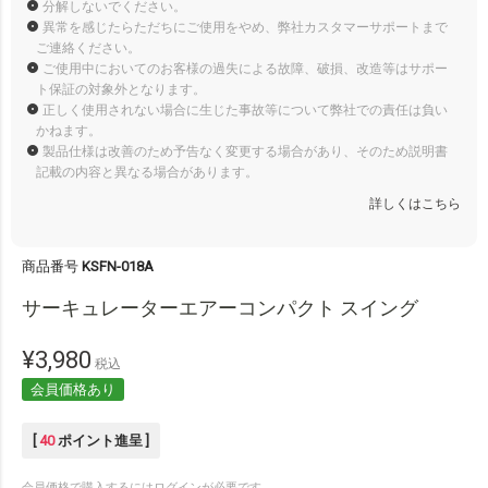
分解しないでください。
異常を感じたらただちにご使用をやめ、弊社カスタマーサポートまで
ご連絡ください。
ご使用中においてのお客様の過失による故障、破損、改造等はサポー
ト保証の対象外となります。
正しく使用されない場合に生じた事故等について弊社での責任は負い
かねます。
製品仕様は改善のため予告なく変更する場合があり、そのため説明書
記載の内容と異なる場合があります。
詳しくはこちら
商品番号
KSFN-018A
サーキュレーターエアーコンパクト スイング
¥
3,980
税込
会員価格あり
[
40
ポイント進呈 ]
会員価格で購入するにはログインが必要です。