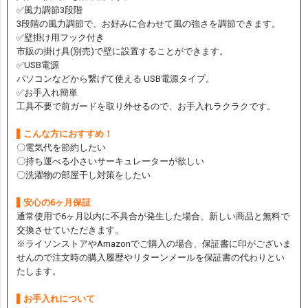
✅風力調節3段階
3段階の風力調節で、お好みに合わせて風の強さを調節できます。
✅壁掛け用フック付き
市販の掛け具(別売)で壁に設置することができます。
✅USB電源
パソコンなどから繋げて使える USB電源タイプ。
✅お手入れ簡単
工具不要で前ガードを取り外せるので、お手入れラクラクです。
こんな方におすすめ！
〇電気代を節約したい
〇持ち運べる小さいサーキュレーターが欲しい
〇洗濯物の部屋干し対策をしたい
安心の6ヶ月保証
通常使用で6ヶ月以内に不具合が発生した場合、新しい商品と無料で
交換させていただきます。
※ライソンストアやAmazonでご購入の場合、保証書に印がございま
せんので注文時の購入履歴やリターンメールを保証書の代わりとい
たします。
お手入れについて