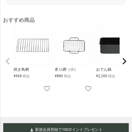
おすすめ商品
焼き鳥網
炙り網（小）
おでん鍋
¥
968
税込
¥
880
税込
¥
2,200
税込
新規会員登録で
100
ポイントプレゼント