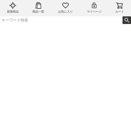
新着商品
商品一覧
お気に入り
マイページ
カート
本体がコンパクトで電源ボタンありが良いですね。またプレ
ートがセットになっており洗えるところも。子供が週末まで
使うのを待てないと大喜びでした。
すべてのレビューを見る
レビューを書く
返品・交換について