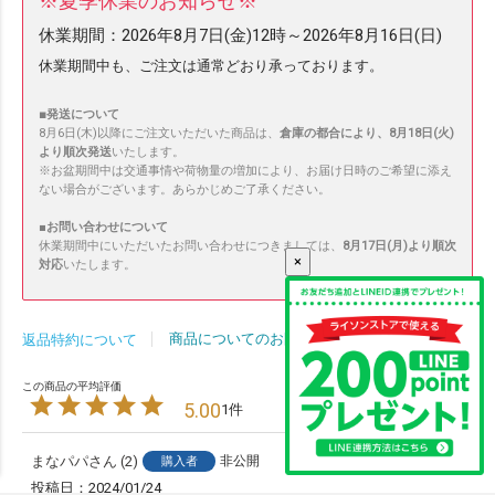
※夏季休業のお知らせ※
休業期間：
2026年8月7日(金)12時～2026年8月16日(日)
休業期間中も、ご注文は通常どおり承っております。
■発送について
8月6日(木)以降にご注文いただいた商品は、
倉庫の都合により、8月18日(火)
より順次発送
いたします。
※お盆期間中は交通事情や荷物量の増加により、お届け日時のご希望に添え
ない場合がございます。あらかじめご了承ください。
■
お問い合わせについて
休業期間中にいただいたお問い合わせにつきましては、
8月17日(月)より順次
×
対応
いたします。
商品についてのお問い合わせ
返品特約について
5.00
1
まなパパ
2
非公開
購入者
投稿日
2024/01/24