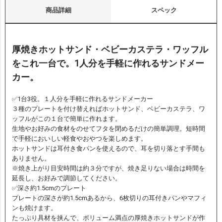
商品詳細
スペック
厚焼きホットサンド・ベビーカステラ・ワッフル
をこれ一台で。1人分を手軽に作れるサンドメー
カー。
✅1台3役。１人分を手軽に作れるサンドメーカー
３種のプレートを付け替えればホットサンド、ベビーカステラ、ワ
ッフルがこの１台で簡単に作れます。
生地やお好みの食材をのせてフタを閉めるだけの簡単調理。短時間
で手軽においしい軽食やおやつを楽しめます。
ホットサンドは耳付き食パンを使えるので、耳を切り落とす手間も
ありません。
※焼き上がり目安時間は約３分ですが、焼き足りない場合は時間を
延長し、お好みで調節してください。
✅深さ約1.5cmのプレート
プレートの深さが約1.5cmあるから、6枚切りの耳付きパンやマフィ
ンも焼けます。
たっぷり具材を挟んで、ボリューム満点の厚焼きホットサンドが作