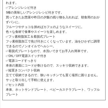
れます。
✅アレンジレシピ付き
5種の美味しいアレンジレシピ付きです。
買ってきたお惣菜や昨日の夕飯の残り物を入れれば、朝食用のおか
ずパンに。
フルーツやチョコを挟めばカフェのようなスイーツに。
色々な食材で食事やスイーツを楽しめます。
✅フッ素樹脂加工＆着脱式プレート
フッ素樹脂加工で焦げ付きにくくなっています。油をひかずに調理
できるのでノンオイルでヘルシー。
✅着脱式プレートなので、水洗いできてお手入れ簡単です。
✅ON／OFF電源スイッチ付き
✅電源コードすっきり
本体の裏面にコードが巻けるので、スッキリ収納できます。
✅縦置きコンパクト収納
立てて収納できるので、狭いキッチンでも置く場所に困りません。
サッと取り出して手軽に使えます。
✅セット内容
本体、ホットサンドプレート、ベビーカステラプレート、ワッフル
プレート