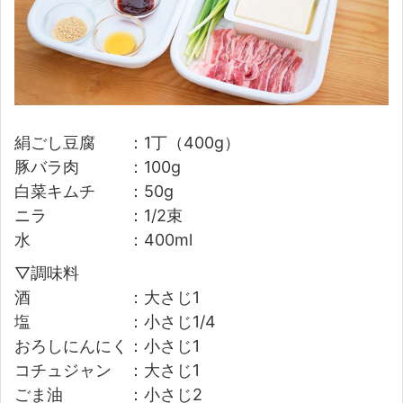
絹ごし豆腐 ：1丁（400g）
豚バラ肉 ：100g
白菜キムチ ：50g
ニラ ：1/2束
水 ：400ml
▽調味料
酒 ：大さじ1
塩 ：小さじ1/4
おろしにんにく：小さじ1
コチュジャン ：大さじ1
ごま油 ：小さじ2