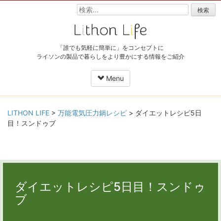
検
索:
「誰でも気軽に簡単に」をコンセプトに
ライソンの製品で暮らしをより豊かにする情報をご紹介
Menu
Skip
LITHON LIFE
>
万能電気圧力鍋レシピ
>
ダイエットレシピ5日
to
目！スンドゥブ
content
ダイエットレシピ5日目！スンドゥ
ブ