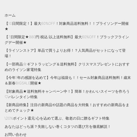
ホーム
【10日間限定！】最大60%OFF！対象商品送料無料！！プライソンデー開催
★
【7日間限定★880円(税込)以上送料無料】最大60%OFF！ブラックフライン
グデー開催★
【ライソンストア】単品で買うよりお得！？人気商品がセットになって登
場！
【一部商品☆ギフトラッピング＆送料無料】クリスマスプレゼントにおすす
めのライソン家電特集
【今年1年の感謝を込めて】今年は福袋も！！セール対象商品送料無料！歳末
＆新春BIGSALE開催★
【対象商品★送料無料キャンペーン中！】簡単！かわいいスイーツを作ろう
♡バレンタイン特集
【新商品特集】注目の新商品や話題の商品を大特集！おすすめの新商品をま
とめてチェック★
\20%ポイント還元/心を込めて選ぶ、敬老の日に贈るギフト特集
あなたはどっち派？失敗しない巻くコタツの選び方を徹底解説！
お問い合わせ