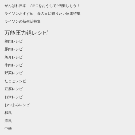
がんばれ日本！WBCをおうちで2倍楽しもう！！
ライソンおすすめ、母の日に贈りたい家電特集
ライソンの新生活特集
万能圧力鍋レシピ
鶏肉レシピ
豚肉レシピ
魚介レシピ
牛肉レシピ
野菜レシピ
たまごレシピ
豆腐レシピ
お米レシピ
おつまみレシピ
和風
洋風
中華