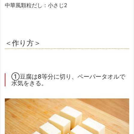
中華風顆粒だし：小さじ2
＜作り方＞
①豆腐は8等分に切り、ペーパータオルで
水気をきる。