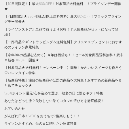
【10日間限定！】最大60%OFF！対象商品送料無料！！プライソンデー開催
★
【7日間限定★880円(税込)以上送料無料】最大60%OFF！ブラックフライン
グデー開催★
【ライソンストア】単品で買うよりお得！？人気商品がセットになって登
場！
【一部商品☆ギフトラッピング＆送料無料】クリスマスプレゼントにおすす
めのライソン家電特集
【今年1年の感謝を込めて】今年は福袋も！！セール対象商品送料無料！歳末
＆新春BIGSALE開催★
【対象商品★送料無料キャンペーン中！】簡単！かわいいスイーツを作ろう
♡バレンタイン特集
【新商品特集】注目の新商品や話題の商品を大特集！おすすめの新商品をま
とめてチェック★
\20%ポイント還元/心を込めて選ぶ、敬老の日に贈るギフト特集
あなたはどっち派？失敗しない巻くコタツの選び方を徹底解説！
お問い合わせ
がんばれ日本！WBCをおうちで2倍楽しもう！！
ライソンおすすめ、母の日に贈りたい家電特集