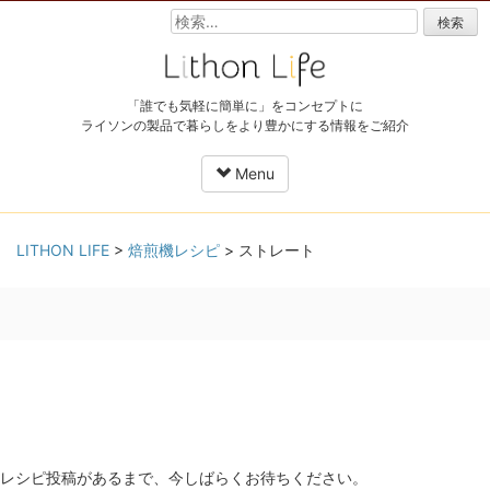
検
索:
「誰でも気軽に簡単に」をコンセプトに
ライソンの製品で暮らしをより豊かにする情報をご紹介
Menu
Skip
LITHON LIFE
>
焙煎機レシピ
>
ストレート
to
content
レシピ投稿があるまで、今しばらくお待ちください。