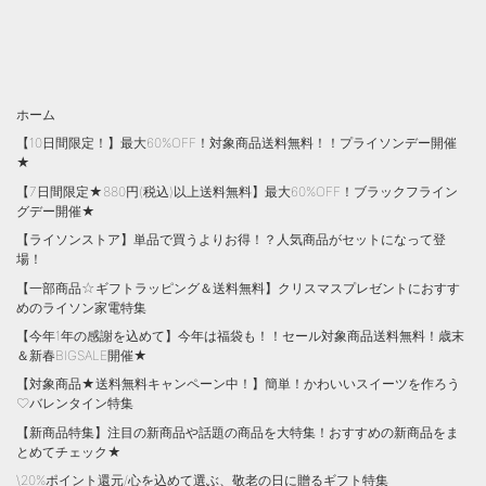
ホーム
【10日間限定！】最大60%OFF！対象商品送料無料！！プライソンデー開催
★
【7日間限定★880円(税込)以上送料無料】最大60%OFF！ブラックフライン
グデー開催★
【ライソンストア】単品で買うよりお得！？人気商品がセットになって登
場！
【一部商品☆ギフトラッピング＆送料無料】クリスマスプレゼントにおすす
めのライソン家電特集
【今年1年の感謝を込めて】今年は福袋も！！セール対象商品送料無料！歳末
＆新春BIGSALE開催★
【対象商品★送料無料キャンペーン中！】簡単！かわいいスイーツを作ろう
♡バレンタイン特集
【新商品特集】注目の新商品や話題の商品を大特集！おすすめの新商品をま
とめてチェック★
\20%ポイント還元/心を込めて選ぶ、敬老の日に贈るギフト特集